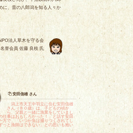
めに、昔の八郎潟を知る人々か
NPO法人草木を守る会
名誉会員 佐藤 良枝 氏
安田信雄 さん
潟上市天王中羽立に住む安田信雄
さん（８０歳）は、子どもの頃か
ら、父親と一緒に漁業をしていまし
の仕事はおもしろかった！」と話す安田
一方で、「いつか魚は捕りつくされてし
ずっと漁師はできない」との思いも抱い
。