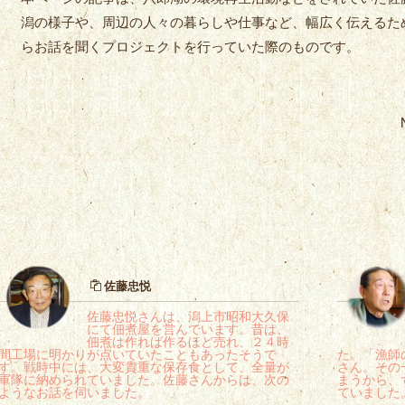
潟の様子や、周辺の人々の暮らしや仕事など、幅広く伝えるた
らお話を聞くプロジェクトを行っていた際のものです。
佐藤忠悦
佐藤忠悦さんは、潟上市昭和大久保
にて佃煮屋を営んでいます。昔は、
佃煮は作れば作るほど売れ、２４時
間工場に明かりが点いていたこともあったそうで
た。「漁師
す。戦時中には、大変貴重な保存食として、全量が
さん。その
軍隊に納められていました。佐藤さんからは、次の
まうから、
ようなお話を伺いました。
ていました