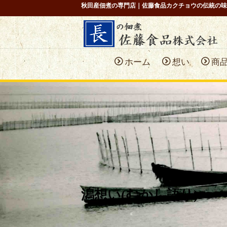
秋田産佃煮の専門店｜佐藤食品カクチョウの伝統の味
ホーム
想い
商
潟想い(むかし語り)