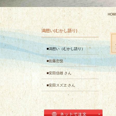
HOM
潟想い(むかし語り)
■潟想い（むかし語り）
■佐藤忠悦
■安田信雄 さん
■安田スズヱ さん