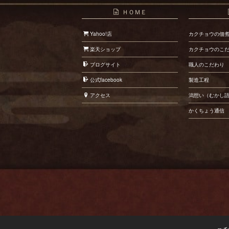
ＨＯＭＥ
Yahoo!店
カクチョウの佃
楽天ショップ
カクチョウのこ
ブログサイト
職人のこだわり
公式facebook
製造工程
アクセス
潟想い（むかし
かくちょう通信