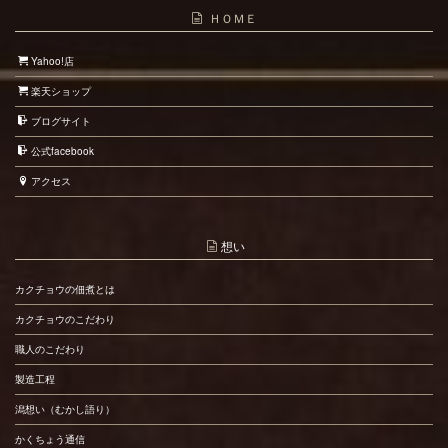
ＨＯＭＥ
Yahoo!店
楽天ショップ
ブログサイト
公式facebook
アクセス
想い
カクチョウの佃煮とは
カクチョウのこだわり
職人のこだわり
製造工程
潟想い（むかし語り）
かくちょう通信