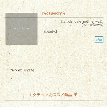
[%category%]
[%article_date_notime_wa%]
[%new:New%]
[%lead%]
詳細
[%index_end%]
カクチョウ おススメ商品